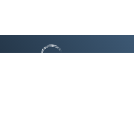
SWISS SOLAR CITY AG
BASEL
LAUSANNE
ZÜRICH
+41 58 255 04 25
INFO@SWISS-SOLAR-CITY.CH
REFERENZEN
ÜBER UNS
PARTNER